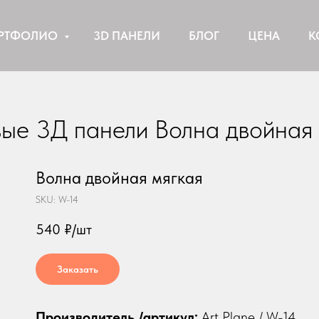
РТФОЛИО
3D ПАНЕЛИ
БЛОГ
ЦЕНА
К
вые 3Д панели Волна двойная 
Волна двойная мягкая
SKU:
W-14
540
₽/шт
Заказать
Производитель /артикул:
Art Plane / W-14