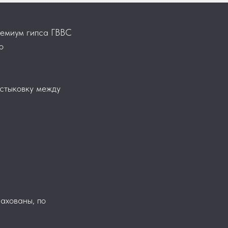
премиум гипса ГВВС
о
 стыковку между
рахованы, по