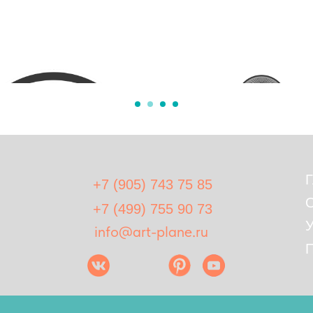
Г
+7 (905) 743 75 85
О
+7 (499) 755 90 73
У
info@art-plane.ru