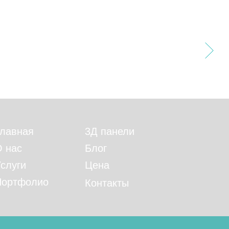
лавная
3Д панели
 нас
Блог
слуги
Цена
Портфолио
Контакты