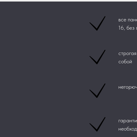
все пан
16, без
строгая
собой
негорюч
гаранти
необход