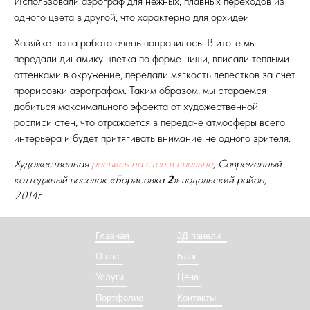
Использовали аэрограф для нежных, плавных переходов из
одного цвета в другой, что характерно для орхидеи.
Хозяйке наша работа очень понравилось. В итоге мы
передали динамику цветка по форме ниши, вписали теплыми
оттенками в окружение, передали мягкость лепестков за счет
прорисовки аэрографом. Таким образом, мы стараемся
добиться максимального эффекта от художественной
росписи стен, что отражается в передаче атмосферы всего
интерьера и будет притягивать внимание не одного зрителя.
Художественная
роспись на стен в спальне
, Современный
коттеджный поселок «Борисовка
2
» подольский район,
2014г.
Главная
3Д панели
О нас
Блог
Услуги
Цена
Портфолио
Контакты